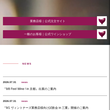
業務店様｜公式注文サイト
一般のお客様｜公式ワインショップ
NEWS
2026.07.31
news
『9/8 Feel Wine ! in 京都』出展のご案内
2026.07.31
news
『9/1 ヴィントナーズ業務店様向け試飲会 in 三重』開催のご案内