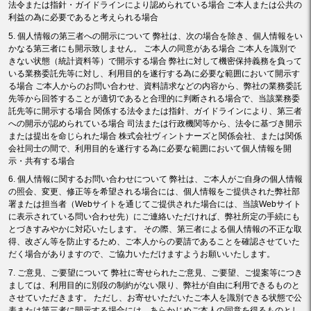
法令または指針・ガイドラインにより認められている場合 ご本人または公共の
利益の為に必要であると考えられる場合
5. 個人情報の第三者への開示について 弊社は、次の場合を除き、個人情報をい
かなる第三者にも開示致しません。 ご本人の同意がある場合 ご本人を識別で
きない状態（統計資料等）で開示する場合 弊社に対して機密保持義務を負って
いる業務委託先等に対し、利用目的を遂行する為に必要な範囲において開示す
る場合 ご本人からのお問い合わせ、資料請求などの内容から、弊社の業務委託
先等から回答することが適切であると合理的に判断される場合で、当該業務委
託先等に開示する場合 関係する法令または指針、ガイドラインにより、第三者
への開示が認められている場合 司法または行政機関等から、法令に基づき開示
または提出を命じられた場合 株式会社ヴィントナーズと関係会社、または関係
会社同士の間で、利用目的を遂行する為に必要な範囲において個人情報を開
示・共有する場合
6. 個人情報に関するお問い合わせについて 弊社は、ご本人がご自身の個人情報
の照会、変更、修正等を希望される場合には、個人情報をご提供された弊社部
署または担当者（Webサイトを通じてご提供された場合には、当該Webサイト
に表示されている問い合わせ先）にご連絡いただければ、弊社所定の手続にも
とづきすみやかに対応いたします。 その際、第三者による個人情報の不正な取
得、改ざん等を防止するため、ご本人からの要請であることを確認させていた
だく場合がありますので、ご協力いただけますようお願いいたします。
7. ご意見、ご要望について 弊社に寄せられたご意見、ご要望、ご提案等につき
ましては、利用目的に別段の制約がない限り、弊社が自由に利用できるものと
させていただきます。 ただし、お寄せいただいたご本人を識別できる状態で公
表または第三者に開示する場合には、あらかじめご本人の同意を得るものとし