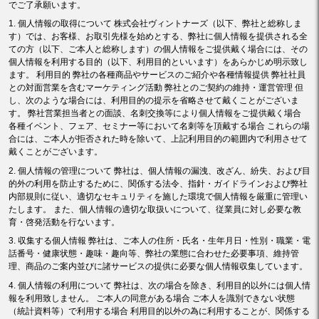
でご了承願います。
1. 個人情報の取得について 株式会社ヴィントナーズ（以下、弊社と総称しま
す）では、お客様、お取引先様を始めとする、弊社に個人情報を提供される全
ての方（以下、ご本人と総称します）の個人情報をご提供戴く場合には、その
個人情報を利用する目的（以下、利用目的といいます）をあらかじめ明示致し
ます。 利用目的 弊社の各種商品やサービスのご紹介や各種情報提供 弊社社員
との対面営業を含むマーケティング活動 弊社とのご契約の維持・運営管理 但
し、次のような場合には、利用目的の提示を省略させて戴くことがございま
す。 弊社営業担当者との面談、名刺交換等により個人情報をご提供戴く場合
各種イベント、フェア、セミナー等において名刺等を頂戴する場合 これらの場
合には、ご本人が拒否された時を除いて、上記利用目的の範囲内で利用させて
戴くことがございます。
2. 個人情報の管理について 弊社は、個人情報の漏洩、改ざん、紛失、および目
的外の利用を防止するために、関係する法令、指針・ガイドラインおよび弊社
内部規則に従い、適切なセキュリティを施した環境で個人情報を厳重に管理い
たします。 また、個人情報の適切な取扱いについて、従業員に対し必要な教
育・啓発活動を行ないます。
3. 収集する個人情報 弊社は、ご本人の住所・氏名・生年月日・性別・職業・電
話番号・健康状態・趣味・趣向等、弊社の業態に合わせた必要事項、維持管
理、商品のご案内並びに諸サービスの提供に必要な個人情報収集しています。
4. 個人情報の利用について 弊社は、次の場合を除き、利用目的以外には個人情
報を利用致しません。 ご本人の同意がある場合 ご本人を識別できない状態
（統計資料等）で利用する場合 利用目的以外の為に利用することが、関係する