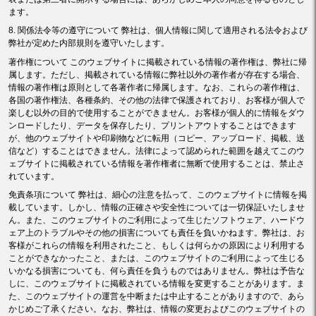
ます。
8. 関係法令等の遵守について 弊社は、個人情報に関して適用される法令および
弊社が定めた内部規則を遵守いたします。
著作権について このウェブサイトに掲載されている情報の著作権は、弊社に帰
属します。ただし、掲載されている情報に弊社以外の著作者が存在する場合、
情報の著作権は原則として各著作者に帰属します。なお、これらの著作権は、
各国の著作権法、各種条約、その他の法律で保護されており、お客様が個人で
楽しむ以外の目的で使用することができません。お客様が個人的に情報をダウ
ンロードしたり、データを保存したり、プリントアウトすることはできます
が、他のウェブサイトや印刷物などに転用（コピー、アップロード、掲載、送
信など）することはできません。法律によって認められた範囲を越えてこのウ
ェブサイトに掲載されている情報を著作権者に無断で使用することは、禁止さ
れています。
免責条項について 弊社は、細心の注意を払って、このウェブサイトに情報を掲
載しています。しかし、情報の正確さや安全性については一切保証いたしませ
ん。また、このウェブサイトのご利用によって生じたソフトウェア、ハードウ
ェア上のトラブルやその他の損害についても責任を負いかねます。弊社は、お
客様がこれらの情報を利用されたこと、もしくは何らかの原因により利用する
ことができなかったこと、または、このウェブサイトのご利用によって生じる
いかなる損害についても、何ら責任を負うものではありません。弊社は予告な
しに、このウェブサイトに掲載されている情報を変更することがあります。ま
た、このウェブサイトの運営を中断または中止することがありますので、あら
かじめご了承ください。なお、弊社は、情報の変更およびこのウェブサイトの