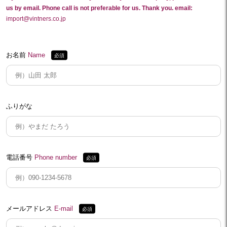
us by email. Phone call is not preferable for us. Thank you. email:
import@vintners.co.jp
お名前
Name
ふりがな
電話番号
Phone number
メールアドレス
E-mail