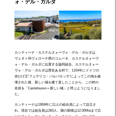
ォ・デル・ガルダ
カンティーナ・カステルヌォーヴォ・デル・ガルダは、
ヴェネト州ヴェローナ県のコムーネ、カステルヌォーヴ
ォ・デル・ガルダに位置する協同組合。カステルヌォー
ヴォ・デル・ガルダは歴史ある村で、1154年にドイツの
赤ひげ王“フェデリコ・バルバロッサ”によってこの地を破
壊された後、新しい城を建て直したことから、この村の
名前を「Castelnuovo＝新しい城」と呼ぶようになりまし
た。
カンティーナは1959年に11人の組合員によって設立さ
れ、現在では組合員は260人、畑の面積は12,000haまで広