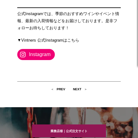
公式Instagramでは、季節のおすすめワインやイベント情
報、最新の入荷情報などをお届けしております。是非フ
ォローお待ちしております！
▼Vintners 公式Instagramはこちら
Instagram
投
PREV
NEXT
稿
ナ
ビ
ゲ
ー
シ
ョ
ン
業務店様｜公式注文サイト