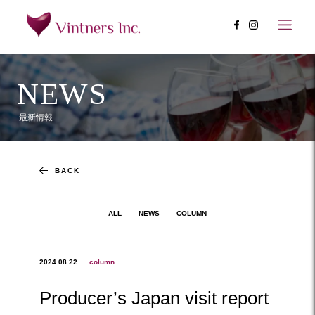
NEWS
最新情報
BACK
ALL
NEWS
COLUMN
2024.08.22
column
Producer’s Japan visit report