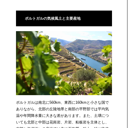
ポルトガルの気候風土と主要産地
ポルトガルは南北に560km、東西に160kmと小さな国で
ありながら、北部の丘陵地帯と南部の平野部では平均気
温や年間降水量に大きな差があります。また、土壌につ
いても北部と中部は花崗岩、片岩、粘板岩を主体とし、