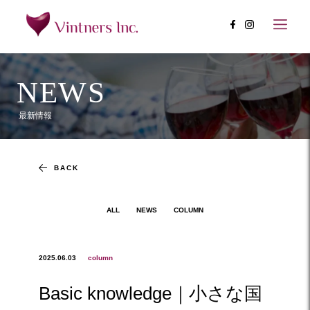
NEWS
最新情報
BACK
ALL
NEWS
COLUMN
2025.06.03
column
Basic knowledge｜小さな国