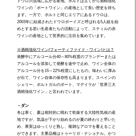
ドウロ川流域に広がる産地。ポルトは古くから酒精強化
ワインの「ポートワイン」の産地として長い歴史を持ち
ます。一方で、ポルトと同じエリアにあるドウロは、
2003年に結成されたドウロボーイズと呼ばれる5人組を始
めとする若い生産者たちの活動によって、スティルの赤
ワインの産地として世界的に注目を集めています。
※酒精強化ワイン(フォーティファイド・ワイン)とは？
発酵中にアルコール分40～80%程度のブランデーまたは
アルコールを添加して発酵を途中で止め、ワイン全体の
アルコール分を15～22%程度にしたもの。味わいに厚み
が出て、ワイン自体の保存性も高まります。スペインの
シェリー、ポルトガルのポート、マデイラが「世界三大
酒精強化ワイン」と言われています。
－ダン
冬は寒く、夏は相対的に晴れて乾燥する大陸性気候の産
地ですが、気温が下がり始めるのが夏の終わりと早いた
め、果実はゆっくりと熟し、複雑なアロマを蓄えること
ができます。主要品種はトゥーリガ・ナショナル。かつ