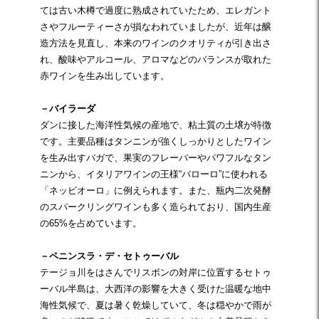
ては古い木樽で過度に熟成されていたため、エレガント
さやフルーティーさが損なわれていましたが、近年は醸
造方法を見直し、本来のワインのクオリティが引き出さ
れ、酸味やアルコール、アロマなどのバランスが取れた
赤ワインを生み出しています。
－バイラーダ
ダンに接した海洋性気候の産地で、粘土質の土壌が特徴
です。主要品種はタンニンが強くしっかりとしたワイン
を生み出すバガで、果実のフレーバーやパワフルなタン
ニンから、イタリアワインの王様“バローロ”に使われる
「ネッビオーロ」に例えられます。また、瓶内二次発酵
のスパークリングワインも多く造られており、国内生産
の65%を占めています。
－ペニンスラ・デ・セトゥーバル
テージョ川をはさんでリスボンの対岸に位置するセトゥ
ーバル半島は、大西洋の影響を大きく受けた温暖な地中
海性気候で、夏は暑く乾燥していて、冬は穏やかで雨が