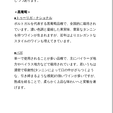
しつつあります。
＜黒葡萄＞
●トゥーリガ・ナショナル
ポルトガルを代表する黒葡萄品種で、全国的に栽培され
ています。濃い色調と凝縮した果実味、豊富なタンニン
を持つワインが生まれますが、近年はよりエレガントな
スタイルのワインも増えてきています。
●バガ
単一で使用されることが多い品種で、主にバイラーダ地
方やベイラス地方などで栽培されています。若いうちは
濃密で収斂性(タンニンによって口の中がざらつくよう
な、引き締まるような感覚)の強いワインが多いですが、
熟成を経ることで、柔らかく上品な味わいへと変貌を遂
げます。
☆