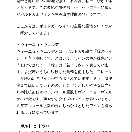
南部と海岸沿いの産地では主に石灰質、粘土、砂が主体
となります。この多彩な気候風土が、バラエティに富ん
だポルトガルワインを生み出す理由のひとつです。
ここからは、ポルトガルワインの主要な産地をいくつか
ご紹介していきます。
－ヴィーニョ・ヴェルデ
ヴィーニョ・ヴェルデとは、ポルトガル語で「緑のワイ
ン」と言う意味です。とはいえ、ワインの色が緑色とい
うわけではなく、「緑」は『若々しさ』を表していま
す。まだ若いうちに収穫した葡萄を使用した、フレッシ
ュな味わいのワインが生み出されています。また、微発
泡まではいかないものの、ピチピチとした軽快な口当た
りや比較的低めのアルコール度数もヴィーニョ・ヴェル
デの特徴です。爽やかなタイプのワインが多いですが、
近年アルコール度数の高いしっかりとしたワインも造ら
れるようになっています。
－ポルト と ドウロ