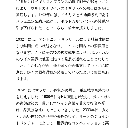
17世紀にはイギリスとフランスの間で戦争が起きたこと
により、ポルトガルワインのイギリスへの輸出はさらに
加速します。1703年には、イギリスとの通商条約である
メシュエン条約が締結し、ポルトガルワインへの関税が
引き下げられたことで、さらに輸出が拡大しました。
1932年には、アントニオ・サラザールによる独裁体制に
より鎖国に近い状態となり、ワインは国内での消費用と
なります。さらにその後の独立戦争により、ポルトガル
のワイン業界は他国に比べて発展が遅れることとなりま
した。しかしながら、他の国々から孤立していたこの時
期に、多くの固有品種が発達していったという側面もあ
ります。
1974年にはサラザール体制が終焉し、独立戦争も終わり
を迎えました。1986年にはEU加盟を果たし、ポルトガル
の復興政策の一環としてワイン産業が莫大な投資を受
け、品質は急速に向上していきました。2000年代に入る
と、若い世代の造り手や海外のワイナリーとのジョイン
トベンチャーによって、世界的なコンペティションで高