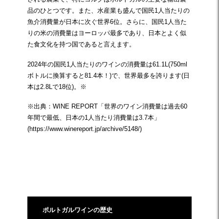
品のひとつです。また、水産業も盛んで国民1人当たりの
魚介消費量が日本に次ぐ世界6位。さらに、国民1人当た
りの米の消費量はヨーロッパ最多であり、日本とよく似
た食文化を持つ国であると言えます。
2024年の国民1人当たりのワインの消費量は61.1L(750ml
ボトルに換算すると81.4本！)で、世界最多を誇ります(日
本は2.8Lで18位)。※
※出典：WINE REPORT「世界のワイン消費量は過去60
年間で最低、日本の1人当たり消費量は3.7本」
(
https://www.winereport.jp/archive/5148/
)
☆
ポルトガルワインの歴史