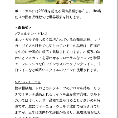
ポルトガルには250種を超える固有品種が存在し、1ha当
たりの固有品種数では世界最多を誇ります。
＜白葡萄＞
○フェルナン・ピレス
ポルトガルで最も多く栽培されている白葡萄品種。マリ
ガ・ゴメスの呼称でも知られているこの品種は、西海岸
を中心に全国的に幅広く栽培されています。柑橘系の味
わいとマスカットを思わせるフローラルなアロマが特徴
で、フレッシュな白ワインやスパークリングワイン、甘
口ワインなど幅広いスタイルのワインに使用されます。
○アルバリーニョ
桃や柑橘類、トロピカルフルーツのアロマを持ち、リッ
チでミネラル感あふれるワインを生み出す品種。ポルト
ガルでは珍しく、単一品種で造られることが多いのも特
徴です。主にヴィーニョ・ヴェルデ北部で栽培されてい
ますが、近年は国内外で評価が高まり、栽培地域も拡大