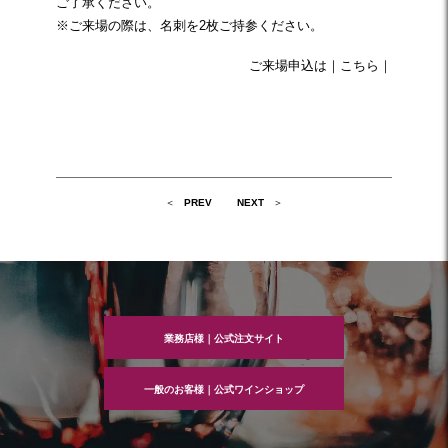
ご了承ください。
※ご来場の際は、名刺を2枚ご持参ください。
ご来場申込は｜
こちら
｜
投
PREV
NEXT
稿
ナ
ビ
ゲ
ー
シ
ョ
ン
業務店様｜公式注文サイト
一般のお客様｜公式ワインショップ