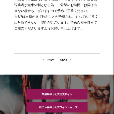
送業者が減車体制となる為、ご希望のお時間にお届け出
来ない場合もございますので予めご了承ください。
※5/7は出荷が立て込むことが予想され、すべてのご注文
に対応できない可能性がございます。予め余裕を持って
ご注文くださいますようお願い申し上げます。
投
PREV
NEXT
稿
ナ
ビ
ゲ
ー
シ
ョ
ン
業務店様｜公式注文サイト
一般のお客様｜公式ワインショップ