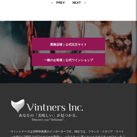
投
PREV
NEXT
稿
ナ
ビ
ゲ
ー
シ
ョ
ン
業務店様｜公式注文サイト
一般のお客様｜公式ワインショップ
ヴィントナーズは1998年創業のインポーターです。現在では、フランス・イタリア・スペイ
ンを中心に160以上のワイナリーを取扱い、バラエティに富んだハイクオリティーワインをご