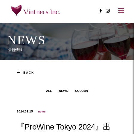
NEWS
最新情報
BACK
ALL
NEWS
COLUMN
2024.03.15
news
『ProWine Tokyo 2024』出