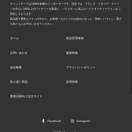
ヴィントナーズは1998年創業のインポーターです。現在では、フランス・イタリア・スペイ
ンを中心に160以上のワイナリーを取扱い、バラエティに富んだハイクオリティーワインをご
用意しております。
高品質で豊富なワインの中から、お客様一人ひとりのお好みに合った「美味しいワイン」選び
を私たちにお手伝いさせてください。
ホーム
商品管理体制
お問い合わせ
最新情報
会社概要
プライバシーポリシー
取り扱い商品
採用情報
業務店様向け注文サイト
Facebook
Instagram