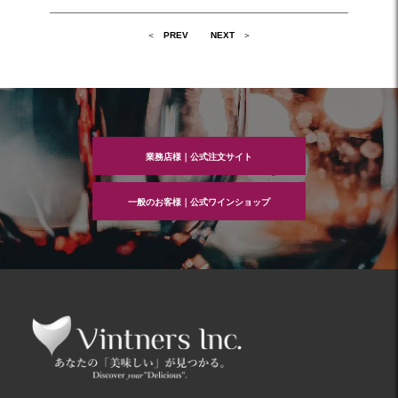
投
PREV
NEXT
稿
ナ
ビ
ゲ
ー
シ
ョ
ン
業務店様｜公式注文サイト
一般のお客様｜公式ワインショップ