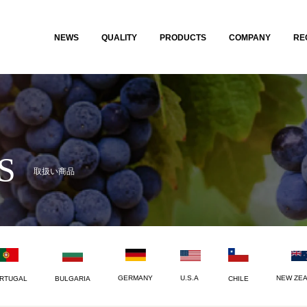
NEWS
QUALITY
PRODUCTS
COMPANY
RE
S
取扱い商品
U.S.A
NEW ZE
GERMANY
CHILE
RTUGAL
BULGARIA