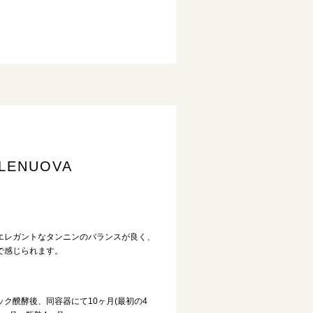
LLENUOVA
エレガントなタンニンのバランスが良く、
で感じられます。
ック醗酵後、同容器にて10ヶ月(最初の4