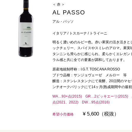
＜ 赤 ＞
AL PASSO
アル・パッソ
イタリア / トスカーナ / トライーニ
明るく濃いめのルビー色。赤い果実の活き活きと
ックチェリー、スパイスやスミレのアロマ。果実
タンニンも滑らかに感じられ、柔らかくエレガン
ラル感と共に全ての要素が調和しております。
原産地統制呼称：I.G.T. TOSCANA ROSSO
ブドウ品種：サンジョヴェーゼ メルロー 等
醸造：ステンレスタンクにて発酵、20日間のマ
ンチオークバリックにて14ヶ月(熟成期間中の最
WA…93+点(2015) GR…2ビッキエーリ(2015) JS
点(2021、2022) DW…95点(2016)
¥ 5,600（税抜）
希望小売価格