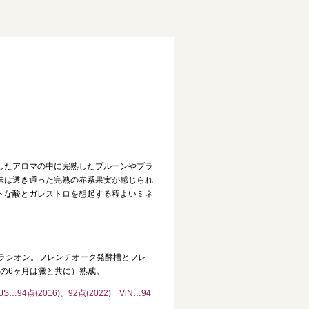
したアロマの中に完熟したプルーンやブラ
味は透き通った完熟の赤系果実が感じられ
トな酸とガレストロを想起する程よいミネ
セラシオン。フレンチオーク発酵槽とフレ
初の6ヶ月は澱と共に）熟成。
…94点(2016)、92点(2022) ViN…94