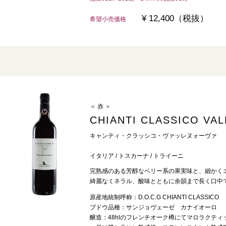
¥ 12,400（税抜）
希望小売価格
＜ 赤 ＞
CHIANTI CLASSICO VA
キャンティ・クラッシコ・ヴァッレヌォーヴァ
イタリア / トスカーナ / トライーニ
完熟感のある芳醇なベリー系の果実味と、細かく
綺麗なミネラル、酸味とともに余韻まで長く口中
原産地統制呼称：D.O.C.G CHIANTI CLASSICO
ブドウ品種：サンジョヴェーゼ カナイオーロ
醸造：48hlのフレンチオーク樽にてマロラクティ