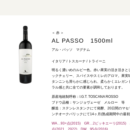
＜ 赤 ＞
AL PASSO 1500ml
アル・パッソ マグナム
イタリア / トスカーナ / トライーニ
明るく濃いめのルビー色。赤い果実の活き活きと
ックチェリー、スパイスやスミレのアロマ。果実
タンニンも滑らかに感じられ、柔らかくエレガン
ラル感と共に全ての要素が調和しております。
原産地統制呼称：I.G.T. TOSCANA ROSSO
ブドウ品種：サンジョヴェーゼ メルロー 等
醸造：ステンレスタンクにて発酵、20日間のマ
ンチオークバリックにて14ヶ月(熟成期間中の最
WA…93+点(2015) GR…2ビッキエーリ(2015) JS
点(2021、2022) DW…95点(2016)