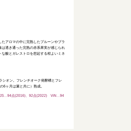
したアロマの中に完熟したプルーンやブラ
味は透き通った完熟の赤系果実が感じられ
トな酸とガレストロを想起する程よいミネ
セラシオン。フレンチオーク発酵槽とフレ
初の6ヶ月は澱と共に）熟成。
…94点(2016)、92点(2022) ViN…94