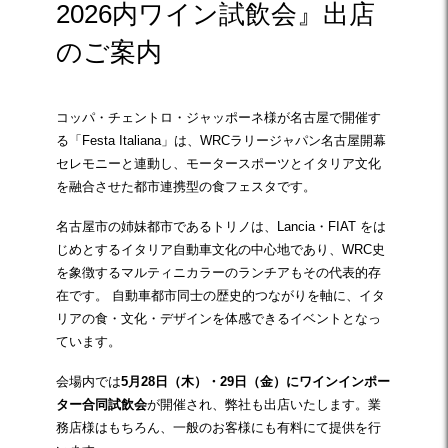
2026内ワイン試飲会』出店
のご案内
コッパ・チェントロ・ジャッポーネ様が名古屋で開催す
る「Festa Italiana」は、WRCラリージャパン名古屋開幕
セレモニーと連動し、モータースポーツとイタリア文化
を融合させた都市連携型の食フェスタです。
名古屋市の姉妹都市であるトリノは、Lancia・FIAT をは
じめとするイタリア自動車文化の中心地であり、WRC史
を象徴するマルティニカラーのランチアもその代表的存
在です。 自動車都市同士の歴史的つながりを軸に、イタ
リアの食・文化・デザインを体感できるイベントとなっ
ています。
会場内では
5月28日（木）・29日（金）にワインインポー
ター合同試飲会
が開催され、弊社も出店いたします。業
務店様はもちろん、一般のお客様にも有料にて提供を行