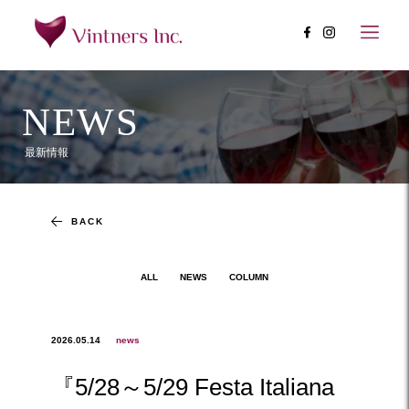
NEWS
最新情報
BACK
ALL
NEWS
COLUMN
2026.05.14
news
『5/28～5/29 Festa Italiana