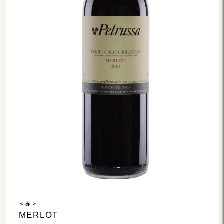
＜ 赤 ＞
MERLOT