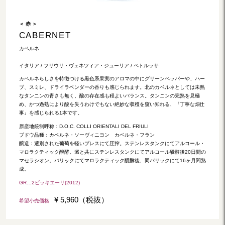
＜ 赤 ＞
CABERNET
カベルネ
イタリア / フリウリ・ヴェネツィア・ジューリア / ペトルッサ
カベルネらしさを特徴づける黒色系果実のアロマの中にグリーンペッパーや、ハー
ブ、スミレ、ドライラベンダーの香りも感じられます。北のカベルネとしては未熟
なタンニンの青さも無く、酸の存在感も程よいバランス。タンニンの完熟を見極
め、かつ過熟により酸を失うわけでもない絶妙な収穫を窺い知れる、『丁寧な畑仕
事』を感じられる1本です。
原産地統制呼称：D.O.C. COLLI ORIENTALI DEL FRIULI
ブドウ品種：カベルネ・ソーヴィニヨン カベルネ・フラン
醸造：選別された葡萄を軽いプレスにて圧搾。ステンレスタンクにてアルコール・
マロラクティック醗酵。澱と共にステンレスタンクにてアルコール醗酵後20日間の
マセラシオン。バリックにてマロラクティック醗酵後、同バリックにて16ヶ月間熟
成。
GR…2ビッキエーリ(2012)
¥ 5,960（税抜）
希望小売価格