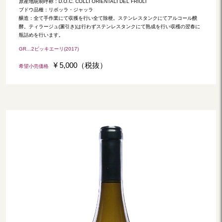
原産地統制呼称：D.O.C. COLLI ORIENTALI DEL FRIULI
ブドウ品種：リボッラ・ジャッラ
醸造：全て手作業にて収獲を行い全て除梗。ステンレスタンクにてアルコール醗
酵。ティラージュ(澱引き)は行わずステンレスタンクにて熟成を行い収穫の翌春に
瓶詰めを行います。
GR…2ビッキエーリ(2017)
¥ 5,000（税抜）
希望小売価格