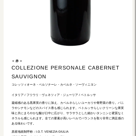
＜ 赤 ＞
COLLEZIONE PERSONALE CABERNET
SAUVIGNON
コレッツィオーネ・ペルソナーレ・カベルネ・ソーヴィニヨン
イタリア / フリウリ・ヴェネツィア・ジューリア / ペトルッサ
凝縮感のある黒果実の香りに加え、カベルネらしいユーカリや青野菜の香り。バニ
ラやシナモンなどのスパイス香も感じられます。ペトルッサらしいクリーンな果実
味と共にまろやかな酸が口中に広がり、サラサラとした細かいタンニンと硬質なミ
ネラルも感じられます。全ての要素が高いレベルでバランスを取り非常に満足感の
ある味わいです。
原産地統制呼称：I.G.T. VENEZIA GIULIA