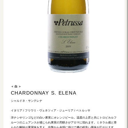
＜ 白 ＞
CHARDONNAY S. ELENA
シャルドネ・サンテレナ
イタリア / フリウリ・ヴェネツィア・ジューリア / ペトルッサ
洋ナシやリンゴなどの白い果実にオレンジピール。温度の上昇と共にトロピカルフ
ルーツのニュアンスが感じられ果実の芳醇さがアロマに現れます。ミネラル感と滑
らかな酸味が果実味を支え、中盤から余韻に掛けて樽の程良い風味が広がります。