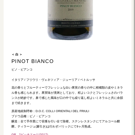
＜ 白 ＞
PINOT BIANCO
ピノ・ビアンコ
イタリア / フリウリ・ヴェネツィア・ジューリア / ペトルッサ
花の香りとフルーティーでフレッシュな白い果実の香りの中に柑橘類の皮やミネラ
ル香も感じられます。果実味が溌溂としており、程よいコクとフレッシュさのバラ
ンスが絶妙です。鼻で感じた風味が口の中でも繰り返し程よいミネラルと共に余韻
まで続きます。
原産地統制呼称：D.O.C. COLLI ORIENTALI DEL FRIULI
ブドウ品種：ピノ・ビアンコ
醸造：全て手作業にて収獲を行い全て除梗。ステンレスタンクにてアルコール醗
酵。ティラージュ(澱引き)は行わずバリックにて9ヶ月熟成。
GR…2ビッキエーリ(2017)