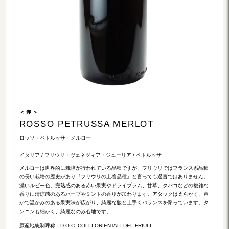
＜ 赤 ＞
ROSSO PETRUSSA MERLOT
ロッソ・ペトルッサ・メルロー
イタリア / フリウリ・ヴェネツィア・ジューリア / ペトルッサ
メルローは世界的に栽培が行われている品種ですが、フリウリではフランス系品種
の長い栽培の歴史があり『フリウリの土着品種』と言っても過言ではありません。
濃いルビー色。完熟感のある赤い果実やドライプラム、甘草、タバコなどの複雑な
香りに清涼感のあるハーブやミントの香りが加わります。アタックは柔らかく、豊
かで温かみのある果実味が広がり、綺麗な酸と上手くバランスを保っています。タ
ンニンも細かく、綺麗なのみ心地です。
原産地統制呼称：D.O.C. COLLI ORIENTALI DEL FRIULI