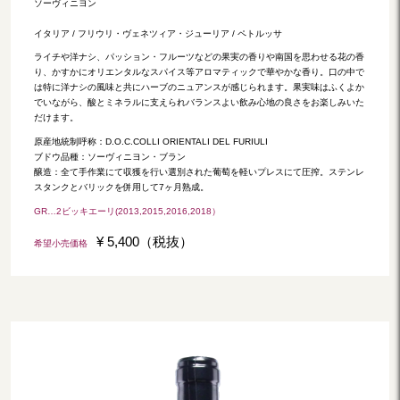
ソーヴィニヨン
イタリア / フリウリ・ヴェネツィア・ジューリア / ペトルッサ
ライチや洋ナシ、パッション・フルーツなどの果実の香りや南国を思わせる花の香
り、かすかにオリエンタルなスパイス等アロマティックで華やかな香り。口の中で
は特に洋ナシの風味と共にハーブのニュアンスが感じられます。果実味はふくよか
でいながら、酸とミネラルに支えられバランスよい飲み心地の良さをお楽しみいた
だけます。
原産地統制呼称：D.O.C.COLLI ORIENTALI DEL FURIULI
ブドウ品種：ソーヴィニヨン・ブラン
醸造：全て手作業にて収獲を行い選別された葡萄を軽いプレスにて圧搾。ステンレ
スタンクとバリックを併用して7ヶ月熟成。
GR…2ビッキエーリ(2013,2015,2016,2018）
¥ 5,400（税抜）
希望小売価格