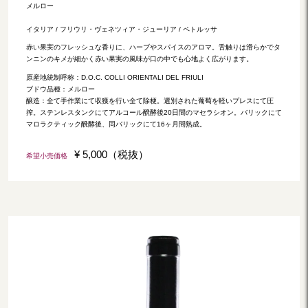
メルロー
イタリア / フリウリ・ヴェネツィア・ジューリア / ペトルッサ
赤い果実のフレッシュな香りに、ハーブやスパイスのアロマ。舌触りは滑らかでタ
ンニンのキメが細かく赤い果実の風味が口の中でも心地よく広がります。
原産地統制呼称：D.O.C. COLLI ORIENTALI DEL FRIULI
ブドウ品種：メルロー
醸造：全て手作業にて収獲を行い全て除梗。選別された葡萄を軽いプレスにて圧
搾。ステンレスタンクにてアルコール醗酵後20日間のマセラシオン。バリックにて
マロラクティック醗酵後、同バリックにて16ヶ月間熟成。
¥ 5,000（税抜）
希望小売価格