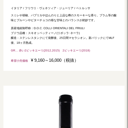
イタリア / フリウリ・ヴェネツィア・ジューリア / ペトルッサ
スミレや胡椒、パプリカやほんのりと上品な樽のスモーキーな香り。プラム等の酸
味とプルーンやビターチョコの様な甘味とのバランスが絶妙です。
原産地統制呼称：D.O.C. COLLI ORIENTALI DEL FRIULI
ブドウ品種：スキオッペッティーノ(リボッラ･ネーラ)
醸造：ステンレスタンクにて発酵後、25日間マセラシオン。新バリックにてMLF
後、18ヶ月熟成。
GR… 赤い2ビッキエーリ(2012,2015) 2ビッキエーリ(2018)
¥ 9,160～16,000（税抜）
希望小売価格