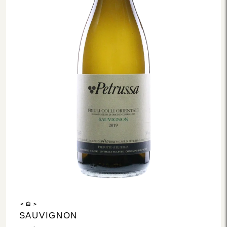
＜ 白 ＞
SAUVIGNON