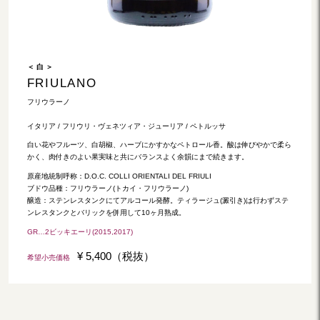
＜ 白 ＞
FRIULANO
フリウラーノ
イタリア / フリウリ・ヴェネツィア・ジューリア / ペトルッサ
白い花やフルーツ、白胡椒、ハーブにかすかなペトロール香。酸は伸びやかで柔ら
かく、肉付きのよい果実味と共にバランスよく余韻にまで続きます。
原産地統制呼称：D.O.C. COLLI ORIENTALI DEL FRIULI
ブドウ品種：フリウラーノ(トカイ・フリウラーノ)
醸造：ステンレスタンクにてアルコール発酵。ティラージュ(澱引き)は行わずステ
ンレスタンクとバリックを併用して10ヶ月熟成。
GR…2ビッキエーリ(2015,2017)
¥ 5,400（税抜）
希望小売価格