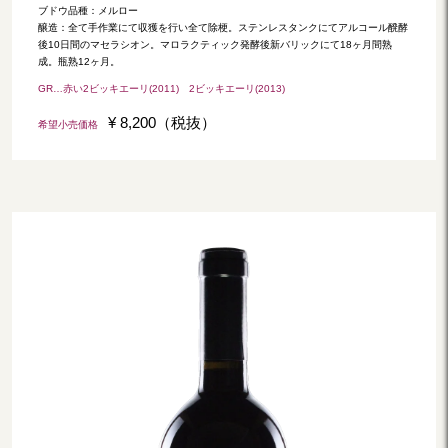
ブドウ品種：メルロー
醸造：全て手作業にて収獲を行い全て除梗。ステンレスタンクにてアルコール醗酵
後10日間のマセラシオン。マロラクティック発酵後新バリックにて18ヶ月間熟
成。瓶熟12ヶ月。
GR…赤い2ビッキエーリ(2011) 2ビッキエーリ(2013)
¥ 8,200（税抜）
希望小売価格