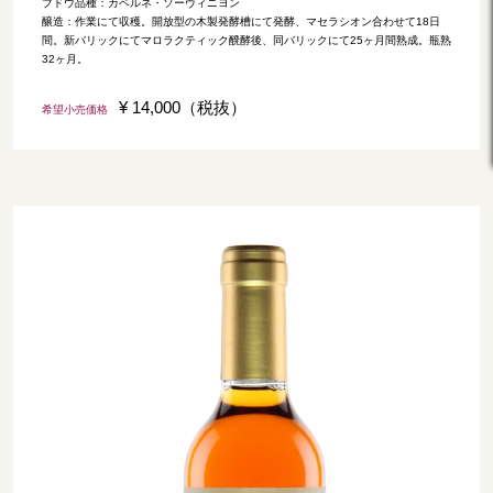
ブドウ品種：カベルネ・ソーヴィニヨン
醸造：作業にて収穫。開放型の木製発酵槽にて発酵、マセラシオン合わせて18日
間。新バリックにてマロラクティック醗酵後、同バリックにて25ヶ月間熟成。瓶熟
32ヶ月。
¥ 14,000（税抜）
希望小売価格