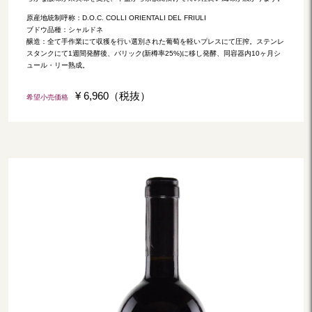
原産地統制呼称：D.O.C. COLLI ORIENTALI DEL FRIULI
ブドウ品種：シャルドネ
醸造：全て手作業にて収獲を行い選別された葡萄を軽いプレスにて圧搾。ステンレ
スタンクにて1週間発酵後、バリック(新樽率25%)に移し発酵、同容器内10ヶ月シ
ュール・リー熟成。
¥ 6,960（税抜）
希望小売価格