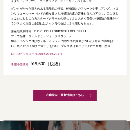
イタリア / フリウリ・ヴェネツィア・ジューリア / ペトルッサ
ピンクがかった輝きのある琥珀色の外観。砂糖漬けのフルーツや干しアンズ、マロ
ンリキュールマーマレドの様な甘さと柑橘類の皮の苦味を含んだアロマ。口に含む
とふわふわとしたカスタードクリームの様な甘さと大きく黄色い柑橘類の酸味がバ
ランスよく混在し余韻にはナッツ等の香ばしさも感じられます。
原産地統制呼称：D.O.C. COLLI ORIENTALI DEL FRIULI
ブドウ品種：ヴェルドゥッツォ・フリウラーノ
醸造：ペンシエロはヴェルドゥッツォに約20％の貴腐がついた9月末に収穫を行
い、更に12月下旬まで陰干しを行い、プレス後は新バリックにて醗酵、熟成。
GR…2ビッキエーリ(2015,2016,2017)
¥ 9,600（税抜）
希望小売価格
在庫状況・最新情報はこちら