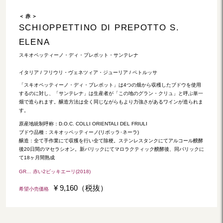
＜ 赤 ＞
SCHIOPPETTINO DI PREPOTTO S.
ELENA
スキオペッティーノ・ディ・プレポット・サンテレナ
イタリア / フリウリ・ヴェネツィア・ジューリア / ペトルッサ
「スキオペッティーノ・ディ・プレポット」は4つの畑から収穫したブドウを使用
するのに対し、「サンテレナ」は生産者が「この地のグラン・クリュ」と呼ぶ単一
畑で造られます。醸造方法は全く同じながらもより力強さがあるワインが造られま
す。
原産地統制呼称：D.O.C. COLLI ORIENTALI DEL FRIULI
ブドウ品種：スキオッペッティーノ(リボッラ･ネーラ)
醸造：全て手作業にて収獲を行い全て除梗。ステンレスタンクにてアルコール醗酵
後20日間のマセラシオン。新バリックにてマロラクティック醗酵後、同バリックに
て18ヶ月間熟成
GR… 赤い2ビッキエーリ(2018)
¥ 9,160（税抜）
希望小売価格