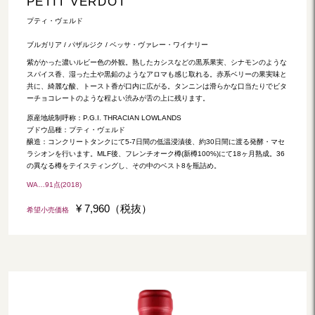
PETIT VERDOT
プティ・ヴェルド
ブルガリア / パザルジク / ベッサ・ヴァレー・ワイナリー
紫がかった濃いルビー色の外観。熟したカシスなどの黒系果実、シナモンのような
スパイス香、湿った土や黒鉛のようなアロマも感じ取れる。赤系ベリーの果実味と
共に、綺麗な酸、トースト香が口内に広がる。タンニンは滑らかな口当たりでビタ
ーチョコレートのような程よい渋みが舌の上に残ります。
原産地統制呼称：P.G.I. THRACIAN LOWLANDS
ブドウ品種：プティ・ヴェルド
醸造：コンクリートタンクにて5-7日間の低温浸漬後、約30日間に渡る発酵・マセ
ラシオンを行います。MLF後、フレンチオーク樽(新樽100%)にて18ヶ月熟成。36
の異なる樽をテイスティングし、その中のベスト8を瓶詰め。
WA…91点(2018)
¥ 7,960（税抜）
希望小売価格