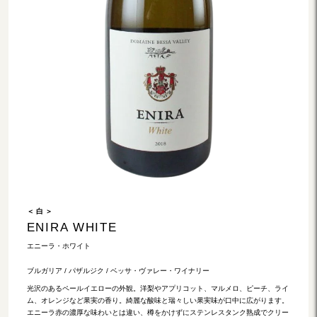
＜ 白 ＞
ENIRA WHITE
エニーラ・ホワイト
ブルガリア / パザルジク / ベッサ・ヴァレー・ワイナリー
光沢のあるペールイエローの外観。洋梨やアプリコット、マルメロ、ピーチ、ライ
ム、オレンジなど果実の香り。綺麗な酸味と瑞々しい果実味が口中に広がります。
エニーラ赤の濃厚な味わいとは違い、樽をかけずにステンレスタンク熟成でクリー