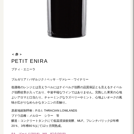
＜ 赤 ＞
PETIT ENIRA
プティ・エニーラ
ブルガリア / パザルジク / ベッサ・ヴァレー・ワイナリー
低価格のレンジとは言えラベルにはナイペルグ伯爵の品質保証とも言えるナイペル
グ伯爵紋章が入っており、中途半端なワインではありません。完熟した果実の心地
よいアロマと口当たり。チャーミングなラズベリーやミント、心地よいオークの風
味が広がりなめらかなタンニンの舌触り。
原産地統制呼称：P.G.I. THRACIAN LOWLANDS
ブドウ品種：メルロー シラー 等
醸造：コンクリートタンクにて低温浸漬後発酵、MLF。フレンチバリック(2年樽
20％、3年樽80％)にて12ヶ月間熟成。
SA…ゴールド(2016) WA…87点(2015)