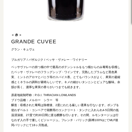
＜ 赤 ＞
GRANDE CUVEE
グラン・キュヴェ
ブルガリア / パザルジク / ベッサ・ヴァレー・ワイナリー
ベッサヴァレーの持つ畑の中で最高のポテンシャルをもつ畑からのみ葡萄を収穫し
たベッサ・ヴァレーのフラッグシップ・ワインです。完熟したプラムなど黒色果
実、ミントのアロマとバニラ等のスパイス香。とてもバランスがよく、果実の凝縮
感とミネラルの調和が素晴らしいです。キメの細かいタンニンとピュアな酸味。余
韻が長く、濃厚な果実の香りがいつまでも続きます。
原産地統制呼称：P.G.I. THRACIAN LOWLANDS
ブドウ品種：メルロー シラー 等
醸造：収穫された葡萄は除梗後、2度にわたる厳しい選果を行ないます。ポンプを
使わずベルト・コンベアで発酵用のコンクリート・タンクに入れられ4-5日間の低
温浸漬後、27度で約30日間に渡る醗酵を行います。その間、ルモンタージュは行
なわず人の手で優しくピジャージュ。フレンチ・バリック(新樽100%)にてMLF後
同バリックにて18ヶ月熟成。