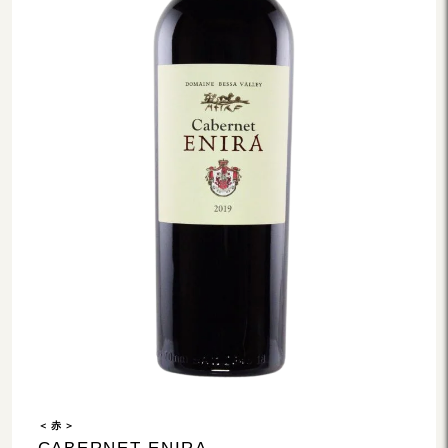
＜ 赤 ＞
CABERNET ENIRA