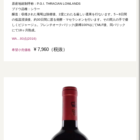
原産地統制呼称：P.G.I. THRACIAN LOWLANDS
ブドウ品種：シラー
醸造：収穫された葡萄は除梗後、2度にわたる厳しい選果を行ないます。5～8日間
の低温浸漬後、約30日間に渡る発酵・マセラシオンを行います。その間人の手で優
しくピジャージュ。フレンチオークバリック(新樽100%)にてMLF後、同バリック
にて18ヶ月熟成。
WA…93点(2016)
¥ 7,960（税抜）
希望小売価格