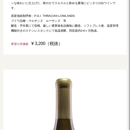
ンな味わいに仕上げた、軽やかでスルスルと飲める夏場にピッタリの白ワインで
す。
原産地統制呼称：P.G.I. THRACIAN LOWLANDS
ブドウ品種：マルサンヌ ルーサンヌ 等
醸造：手作業にて収穫。厳しい選果後各品種毎に醸造。ソフトプレス後、温度管理
機能付きのステンレスタンクにて低温発酵。同容器内3-6ヶ月熟成。
¥ 3,200（税抜）
希望小売価格