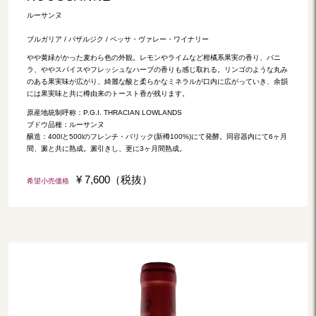
ルーサンヌ
ブルガリア / パザルジク / ベッサ・ヴァレー・ワイナリー
やや黄緑がかった麦わら色の外観。レモンやライムなど柑橘系果実の香り、バニ
ラ、ややスパイスやフレッシュなハーブの香りも感じ取れる。リンゴのような丸み
のある果実味が広がり、綺麗な酸と柔らかなミネラルが口内に広がっていき、余韻
には果実味と共に樽由来のトースト香が残ります。
原産地統制呼称：P.G.I. THRACIAN LOWLANDS
ブドウ品種：ルーサンヌ
醸造：400lと500lのフレンチ・バリック(新樽100%)にて発酵。同容器内にて6ヶ月
間、澱と共に熟成。澱引きし、更に3ヶ月間熟成。
¥ 7,600（税抜）
希望小売価格