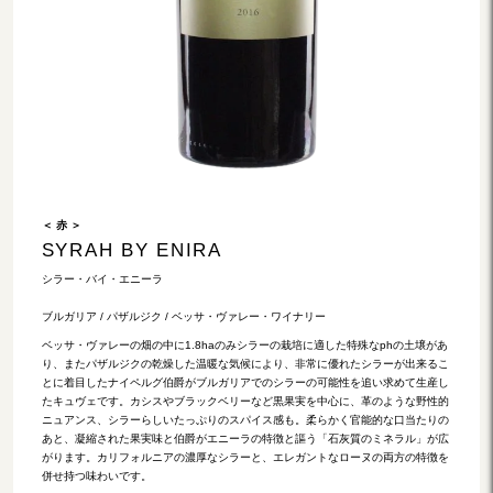
＜ 赤 ＞
SYRAH BY ENIRA
シラー・バイ・エニーラ
ブルガリア / パザルジク / ベッサ・ヴァレー・ワイナリー
ベッサ・ヴァレーの畑の中に1.8haのみシラーの栽培に適した特殊なphの土壌があ
り、またパザルジクの乾燥した温暖な気候により、非常に優れたシラーが出来るこ
とに着目したナイペルグ伯爵がブルガリアでのシラーの可能性を追い求めて生産し
たキュヴェです。カシスやブラックベリーなど黒果実を中心に、革のような野性的
ニュアンス、シラーらしいたっぷりのスパイス感も。柔らかく官能的な口当たりの
あと、凝縮された果実味と伯爵がエニーラの特徴と謳う「石灰質のミネラル」が広
がります。カリフォルニアの濃厚なシラーと、エレガントなローヌの両方の特徴を
併せ持つ味わいです。