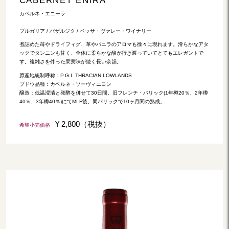
カベルネ・エニーラ
ブルガリア / パザルジク / ベッサ・ヴァレー・ワイナリー
煮詰めた苺やドライフィグ、革やバニラのアロマも徐々に現れます。滑らかなアタ
ックでタンニンも甘く、全体に柔らかな酸が行き渡っていてとてもエレガントで
す。複雑さを伴った果実味が続く長い余韻。
原産地統制呼称：P.G.I. THRACIAN LOWLANDS
ブドウ品種：カベルネ・ソーヴィニヨン
醸造：低温浸漬と発酵を併せて30日間。旧フレンチ・バリック(1年樽20％、2年樽
40％、3年樽40％)にてMLF後、同バリックで10ヶ月間の熟成。
¥ 2,800（税抜）
希望小売価格