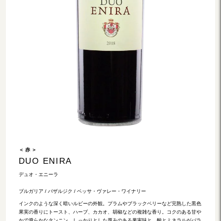
＜ 赤 ＞
DUO ENIRA
デュオ・エニーラ
ブルガリア / パザルジク / ベッサ・ヴァレー・ワイナリー
インクのような深く暗いルビーの外観。プラムやブラックベリーなど完熟した黒色
果実の香りにトースト、ハーブ、カカオ、胡椒などの複雑な香り。コクのある甘や
かで滑らかなタンニン。しっかりとした厚みのある果実味と、酸とミネラルがバラ