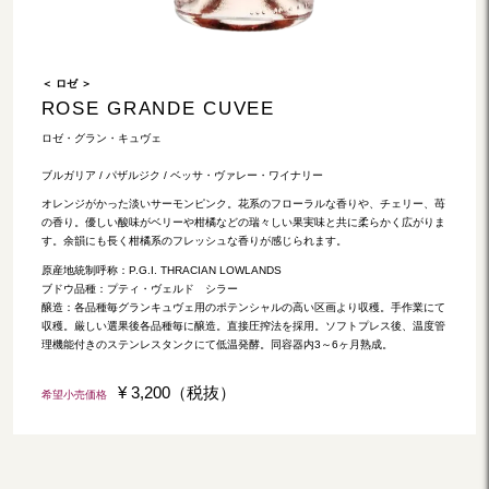
＜ ロゼ ＞
ROSE GRANDE CUVEE
ロゼ・グラン・キュヴェ
ブルガリア / パザルジク / ベッサ・ヴァレー・ワイナリー
オレンジがかった淡いサーモンピンク。花系のフローラルな香りや、チェリー、苺
の香り。優しい酸味がベリーや柑橘などの瑞々しい果実味と共に柔らかく広がりま
す。余韻にも長く柑橘系のフレッシュな香りが感じられます。
原産地統制呼称：P.G.I. THRACIAN LOWLANDS
ブドウ品種：プティ・ヴェルド シラー
醸造：各品種毎グランキュヴェ用のポテンシャルの高い区画より収穫。手作業にて
収穫。厳しい選果後各品種毎に醸造。直接圧搾法を採用。ソフトプレス後、温度管
理機能付きのステンレスタンクにて低温発酵。同容器内3～6ヶ月熟成。
¥ 3,200（税抜）
希望小売価格