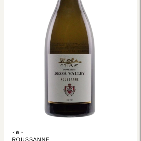
＜ 白 ＞
ROUSSANNE