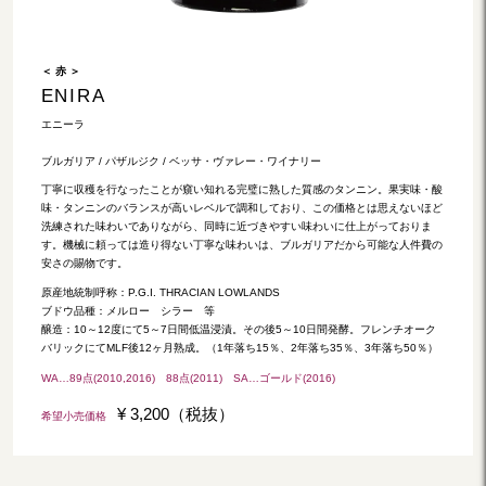
＜ 赤 ＞
ENIRA
エニーラ
ブルガリア / パザルジク / ベッサ・ヴァレー・ワイナリー
丁寧に収穫を行なったことが窺い知れる完璧に熟した質感のタンニン。果実味・酸
味・タンニンのバランスが高いレベルで調和しており、この価格とは思えないほど
洗練された味わいでありながら、同時に近づきやすい味わいに仕上がっておりま
す。機械に頼っては造り得ない丁寧な味わいは、ブルガリアだから可能な人件費の
安さの賜物です。
原産地統制呼称：P.G.I. THRACIAN LOWLANDS
ブドウ品種：メルロー シラー 等
醸造：10～12度にて5～7日間低温浸漬。その後5～10日間発酵。フレンチオーク
バリックにてMLF後12ヶ月熟成。（1年落ち15％、2年落ち35％、3年落ち50％）
WA…89点(2010,2016) 88点(2011) SA…ゴールド(2016)
¥ 3,200（税抜）
希望小売価格