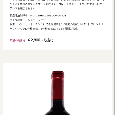
ンスよく構成されています。余韻にはチョコレートやスモークなどの香ばしいニュ
アンスも感じられます。
原産地統制呼称：P.G.I. THRACIAN LOWLANDS
ブドウ品種：メルロー シラー
醸造：コンクリート・タンクにて低温浸漬と1-2週間の発酵、MLF。旧フレンチオ
ークバリック(2年樽40％、3年樽60％)にて12ヶ月間の熟成。
¥ 2,800（税抜）
希望小売価格