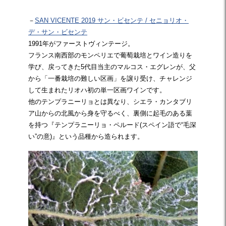
－
SAN VICENTE 2019 サン・ビセンテ / セニョリオ・
デ・サン・ビセンテ
1991年がファーストヴィンテージ。
フランス南西部のモンペリエで葡萄栽培とワイン造りを
学び、戻ってきた5代目当主のマルコス・エグレンが、父
から「一番栽培の難しい区画」を譲り受け、チャレンジ
して生まれたリオハ初の単一区画ワインです。
他のテンプラニーリョとは異なり、シエラ・カンタブリ
ア山からの北風から身を守るべく、裏側に起毛のある葉
を持つ『テンプラニーリョ・ペルード(スペイン語で“毛深
い”の意)』という品種から造られます。