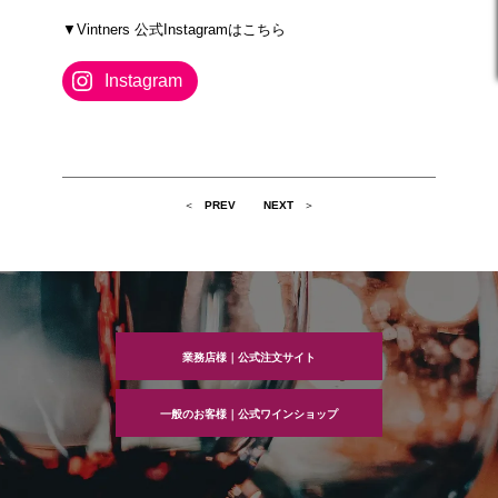
▼Vintners 公式Instagramはこちら
Instagram
投
PREV
NEXT
稿
ナ
ビ
ゲ
ー
シ
ョ
ン
業務店様｜公式注文サイト
一般のお客様｜公式ワインショップ