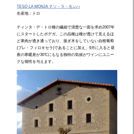
TESO LA MONJA テソ・ラ・モンハ
生産地：トロ
ティンタ・デ・トロ種の繊細で清楚な一面を求め2007年
にスタートしたボデガ。この品種は種が透けて見えるほ
ど果肉が透き通っており、接ぎ木をしていない自根葡萄
(プレ・フィロキセラ)であることに加え、9月に入ると昼
夜の寒暖差が30℃にもなる独特の気候がワインにユニー
クな個性を与えます。