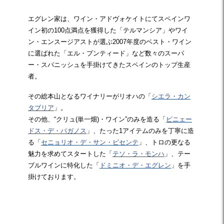
エグレン家は、ワイン・アドヴォケイトにてスペインワ
イン初の100点満点を獲得した「テルマンシア」やワイ
ン・エンスージアストが選ぶ2007年度のベスト・ワイン
に選ばれた「エル・プンティード」など数々のスーパ
ー・スパニッシュを手掛けてきたスペインのトップ生産
者。
その総本山となるワイナリーがリオハの「
シエラ・カン
タブリア
」。
その他、“クリュ(単一畑)・ワイン”のみを造る「
ビニェー
ドス・デ・パガノス
」、たった1アイテムのみを丁寧に造
る「
セニョリオ・デ・サン・ビセンテ
」、トロの更なる
魅力を求めてスタートした「
テソ・ラ・モンハ
」、テー
ブルワインに特化した「
ドミニオ・デ・エグレン
」を手
掛けております。
☆