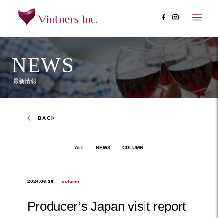
NEWS
最新情報
BACK
ALL
NEWS
COLUMN
2024.06.26
column
Producer’s Japan visit report