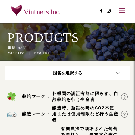
PRODUCTS
取扱い商品
|
WINE LIST
TOSCANA
国名を選択する
各機関の認証有無に限らず、自
栽培マーク：
然栽培を行う生産者
醸造時、瓶詰め時のSO2不使
醸造マーク：
用または使用制限など行う生産
者
有機農法で栽培された葡萄
を原料とし、農林水産省の