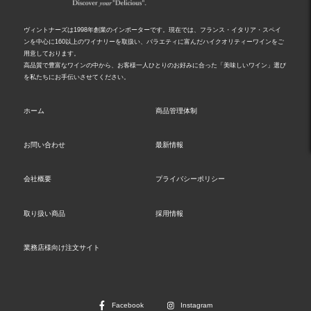
ヴィントナーズは1998年創業のインポーターです。現在では、フランス・イタリア・スペイ
ンを中心に160以上のワイナリーを取扱い、バラエティに富んだハイクオリティーワインをご
用意しております。
高品質で豊富なワインの中から、お客様一人ひとりのお好みに合った「美味しいワイン」選び
を私たちにお手伝いさせてください。
ホーム
商品管理体制
お問い合わせ
最新情報
会社概要
プライバシーポリシー
取り扱い商品
採用情報
業務店様向け注文サイト
Facebook
Instagram