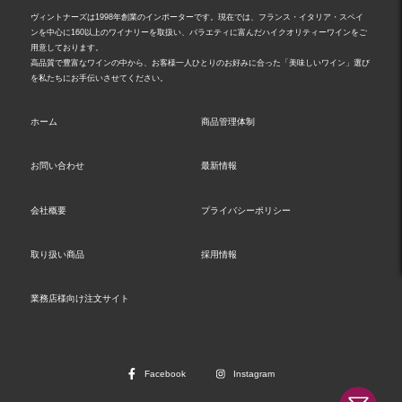
ヴィントナーズは1998年創業のインポーターです。現在では、フランス・イタリア・スペイ
ンを中心に160以上のワイナリーを取扱い、バラエティに富んだハイクオリティーワインをご
用意しております。
高品質で豊富なワインの中から、お客様一人ひとりのお好みに合った「美味しいワイン」選び
を私たちにお手伝いさせてください。
ホーム
商品管理体制
お問い合わせ
最新情報
会社概要
プライバシーポリシー
取り扱い商品
採用情報
業務店様向け注文サイト
Facebook
Instagram