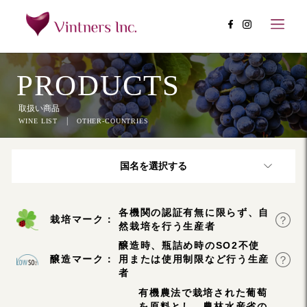
PRODUCTS
取扱い商品
|
WINE LIST
OTHER-COUNTRIES
国名を選択する
各機関の認証有無に限らず、自
栽培マーク：
然栽培を行う生産者
醸造時、瓶詰め時のSO2不使
醸造マーク：
用または使用制限など行う生産
者
有機農法で栽培された葡萄
を原料とし、農林水産省の