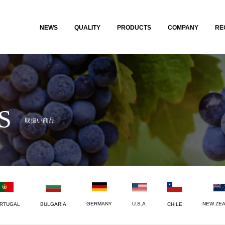
NEWS
QUALITY
PRODUCTS
COMPANY
RE
S
取扱い商品
U.S.A
NEW ZE
GERMANY
CHILE
RTUGAL
BULGARIA