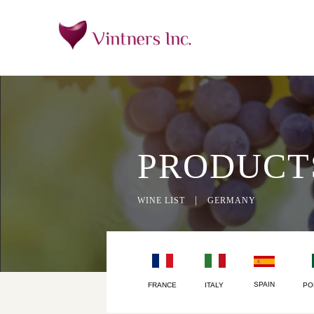
PRODUCT
|
WINE LIST
GERMANY
SPAIN
FRANCE
ITALY
PO