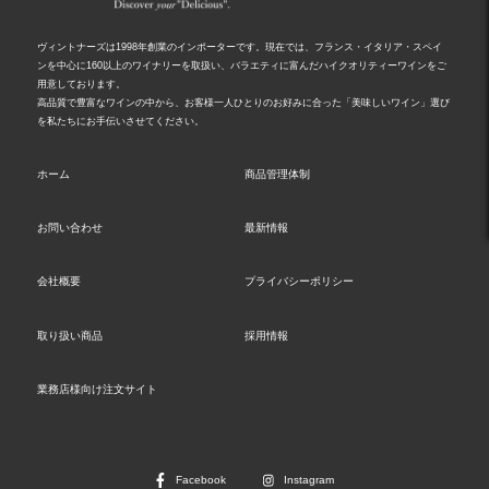
ヴィントナーズは1998年創業のインポーターです。現在では、フランス・イタリア・スペイ
ンを中心に160以上のワイナリーを取扱い、バラエティに富んだハイクオリティーワインをご
用意しております。
高品質で豊富なワインの中から、お客様一人ひとりのお好みに合った「美味しいワイン」選び
を私たちにお手伝いさせてください。
ホーム
商品管理体制
お問い合わせ
最新情報
会社概要
プライバシーポリシー
取り扱い商品
採用情報
業務店様向け注文サイト
Facebook
Instagram