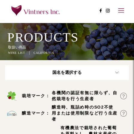
PRODUCTS
取扱い商品
|
WINE LIST
CALIFORNIA
国名を選択する
各機関の認証有無に限らず、自
栽培マーク：
然栽培を行う生産者
醸造時、瓶詰め時のSO2不使
醸造マーク：
用または使用制限など行う生産
者
有機農法で栽培された葡萄
を原料とし、農林水産省の