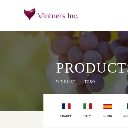
PRODUCT
|
WINE LIST
TORO
SPAIN
FRANCE
ITALY
PO