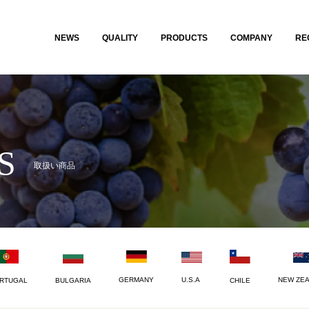
NEWS
QUALITY
PRODUCTS
COMPANY
RE
S
取扱い商品
U.S.A
NEW ZE
GERMANY
CHILE
RTUGAL
BULGARIA