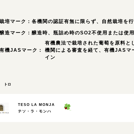
栽培マーク：
各機関の認証有無に限らず、自然栽培を
醸造マーク：
醸造時、瓶詰め時のSO2不使用または使
有機農法で栽培された葡萄を原料と
有機JASマーク：
機関による審査を経て、有機JASマ
イン
トロ
TESO LA MONJA
テソ・ラ・モンハ