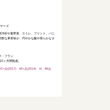
ンヤーズ
西洋杉や葉野菜、スミレ、フリント、バニ
芳醇な果実味が、円やかな酸や滑らかなタ
ネ・フラン
22ヶ月間熟成。
) 97+点(2017) 95+点(2014) Vi…99点