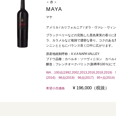
＜ 赤 ＞
MAYA
マヤ
アメリカ / カリフォルニア / ダラ・ヴァレ・ヴィ
ブラックベリーなどの完熟した黒色果実の香りに
ラ、カラメルなど複雑で濃密な香り。コクのある
ンニンとともにバランス良く口中に広がります。
原産地統制呼称：A.V.A NAPA VALLEY
ブドウ品種：カベルネ・ソーヴィニヨン カベル
醸造：フレンチオークバリック(新樽率100％)にて
WA…100点(1992,2002,2013,2016,2018,2019
(2016) 98点(2019) 96点(2017) 95+点(2014)
¥ 196,000（税抜）
希望小売価格