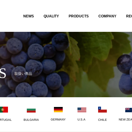
NEWS
QUALITY
PRODUCTS
COMPANY
RE
S
取扱い商品
U.S.A
NEW ZE
GERMANY
CHILE
RTUGAL
BULGARIA