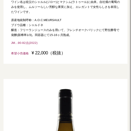
ワイン名は祖父のシャルル(ジロー)とマクシム(ラトゥール)に由来。自社畑の葡萄の
みを使用し、ムルソーらしい芳醇な果実に加え、エレガントで女性らしさを表現し
たワインです。
原産地統制呼称：A.O.C.MEURSAULT
ブドウ品種：シャルドネ
醸造：フリーランジュースのみを用いて、フレンチオークバリックにて野生酵母で
発酵(新樽率1/3)。同容器にて15-16ヶ月熟成。
JM…90-92点(2022)
¥ 22,000（税抜）
希望小売価格