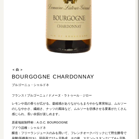
＜ 白 ＞
BOURGOGNE CHARDONNAY
ブルゴーニュ・シャルドネ
フランス / ブルゴーニュ / ドメーヌ・ラトゥール・ジロー
レモンや花の香りが広がる。凝縮感がありながらもまろやかな果実味は、ムルソー
のしなやかさ、繊細さ、ナッツの風味など、ムルソーを彷彿させる要素がたくさん
感じられ、長い余韻が楽しめます。
原産地統制呼称：A.O.C. BOURGOGNE
ブドウ品種：シャルドネ
醸造：フリーランジュースのみを用いて、フレンチオークバリックにて野生酵母で
発酵(新樽率20％)。同容器で12ヶ月熟成。その後、ステンレスタンクにて4ヶ月熟