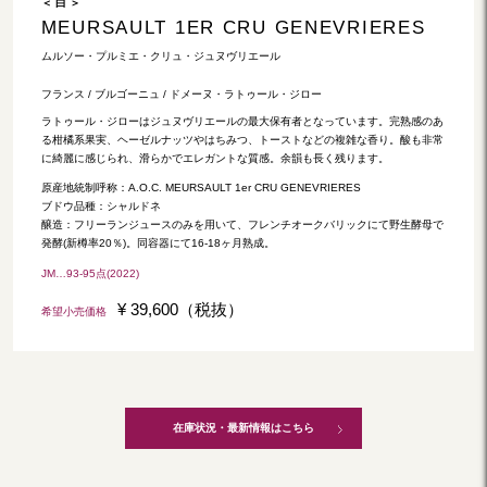
＜ 白 ＞
MEURSAULT 1ER CRU GENEVRIERES
ムルソー・プルミエ・クリュ・ジュヌヴリエール
フランス / ブルゴーニュ / ドメーヌ・ラトゥール・ジロー
ラトゥール・ジローはジュヌヴリエールの最大保有者となっています。完熟感のあ
る柑橘系果実、ヘーゼルナッツやはちみつ、トーストなどの複雑な香り。酸も非常
に綺麗に感じられ、滑らかでエレガントな質感。余韻も長く残ります。
原産地統制呼称：A.O.C. MEURSAULT 1er CRU GENEVRIERES
ブドウ品種：シャルドネ
醸造：フリーランジュースのみを用いて、フレンチオークバリックにて野生酵母で
発酵(新樽率20％)。同容器にて16-18ヶ月熟成。
JM…93-95点(2022)
¥ 39,600（税抜）
希望小売価格
在庫状況・最新情報はこちら